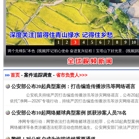
1
2
3
4
5
6
7
8
9
10
个先锋队”本色
·[视频]
牢记初心使命 奋进复兴征程丨宝塔山下好光景..
·[视频]
因党而生 
首页
- 案件追踪调查 -
省市负责人>>>
公安部公布20起典型案例：打击编造传播涉汛等网络谣言
公安机关持续严厉打击编造传播涉汛等涉灾网络谣言，公布20
依托"净网—2026"专项行动，持续严厉打击编造传播涉汛等涉灾网络谣言
公安部公布10起网络赌球典型案例 抓获涉案人员78名
净网专项行动：网警依法打击网络赌球违法犯罪，公布10起典型
网络赌球等各类涉赌违法犯罪活动也悄然滋生。公安网安部门依法严厉打击