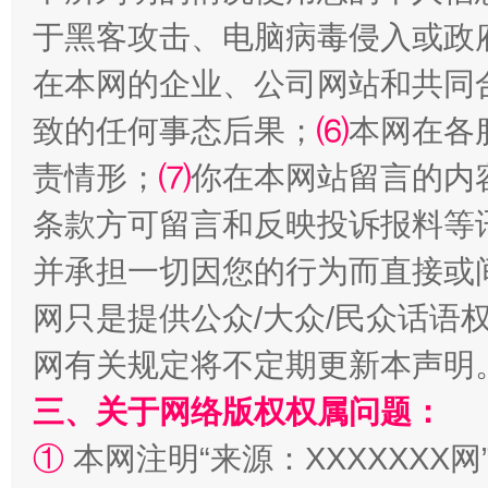
于黑客攻击、电脑病毒侵入或政
在本网的企业、公司网站和共同
致的任何事态后果；
⑹
本网在各
责情形；
⑺
你在本网站留言的内
解纷+调解+退费，一次搞定
条款方可留言和反映投诉报料等
并承担一切因您的行为而直接或
网只是提供公众/大众/民众话语
网有关规定将不定期更新本声明
三、关于网络版权权属问题：
①
本网注明“来源：XXXXXXX网
站台名比不上好声名