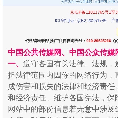
在谋一域中谋全局
关于我们
|
公众采编部
|
法律声明
| 中国
京ICP备11011765号1至3
ICP许可证: 京B2-20251785
广
资料编辑/网络推广/法律咨询专线：
010-89525216
QQ
中国公共传媒网、中国公众传媒
一、
遵守各国有关法律、法规，
习近平的博鳌关键词
魏明亮
担法律范围内因你的网络行为，
成伤害和损失的法律和经济责任
和经济责任。维护各国宪法，保
网站中的部份信息若无意中涉及