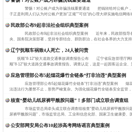
警惕！对公账户成为诈骗洗钱重要通道
警惕！对公账户成为诈骗洗钱重要通道 把钱转给对公账户，
子正是利用人们认为对公账户更加"正规""可信"的心理大肆实施电信网络
民政部公布9起非法社会组织典型案例
民政部公布9起非法社会组织典型案例 近年来，民政部指导各
央、国务院决策部署，坚持专群结合、群防群治，在社会各界的大力支持下
辽宁抚顺车祸致4人死亡，24人被问责
抚顺"8·12"较大道路交通事故调查报告公布 辽宁省应急管理厅网
顺"8·12"较大道路交通事故调查报告。调查认定，这是一起因客运企业、
应急管理部公布5起烟花爆竹全链条“打非治违”典型案例
应急管理部公布5起烟花爆竹全链条"打非治违"典型案例 烟花
法违法行为屡禁不止，形势严峻复杂。为强化烟花爆竹全链条安全监管，进
核查“婴幼儿纸尿裤甲酰胺问题”！多部门成立联合调查组
网上购药对药下症？
市场监管总局牵头成立联合调查组核查"婴幼儿纸尿裤甲酰胺问题
尿裤甲酰胺问题"，市场监管总局、工业和信息化部、国家卫生健康委、国
公安部网安局公布10起涉高考网络谣言典型案例