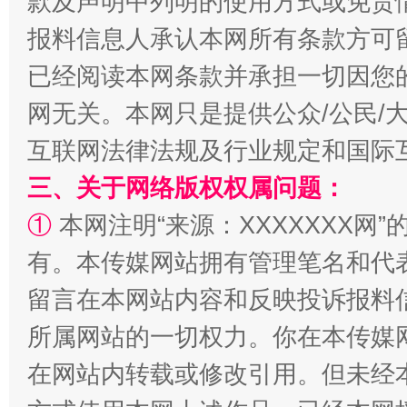
款及声明中列明的使用方式或免责
揭批美国五大"原罪"
"炒
报料信息人承认本网所有条款方可
已经阅读本网条款并承担一切因您
网无关。本网只是提供公众/公民/
互联网法律法规及行业规定和国际
三、关于网络版权权属问题：
①
本网注明“来源：XXXXXXX网”
有。本传媒网站拥有管理笔名和代
解纷+调解+退费，一次搞定
留言在本网站内容和反映投诉报料
所属网站的一切权力。你在本传媒
在网站内转载或修改引用。但未经