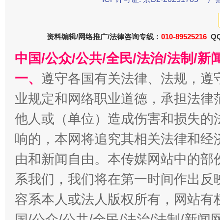
资料编辑/网络推广/法律咨询专线：
010-89525216
QQ
今
中国/公众/公共/全民/法治/法制/
在谋一域中谋全局
一、
遵守各国有关法律、法规，遵
业规定和网络职业道德，承担法律
他人或（单位）造成伤害和损失的
响的，本网将追究其相关法律和经
由和新闻自由。本传媒网站中的部
系我们，我们将在第一时间作出反
习近平的博鳌关键词
魏明亮
容系本人或法人版权所有，网站有
国/公众/公共/全民/法治/法制/新