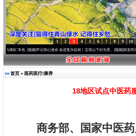
1
2
3
4
5
6
7
8
9
10
”本色
·[视频]
牢记初心使命 奋进复兴征程丨宝塔山下好光景..
·[视频]
因党而生 为党而战
首页
»
医药医疗/康养
18地区试点中医药
商务部、国家中医药局